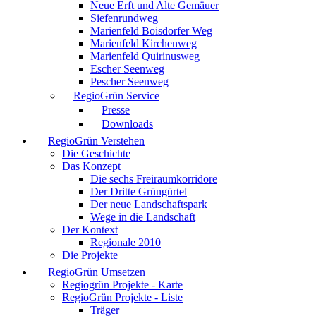
Neue Erft und Alte Gemäuer
Siefenrundweg
Marienfeld Boisdorfer Weg
Marienfeld Kirchenweg
Marienfeld Quirinusweg
Escher Seenweg
Pescher Seenweg
RegioGrün Service
Presse
Downloads
RegioGrün Verstehen
Die Geschichte
Das Konzept
Die sechs Freiraumkorridore
Der Dritte Grüngürtel
Der neue Landschaftspark
Wege in die Landschaft
Der Kontext
Regionale 2010
Die Projekte
RegioGrün Umsetzen
Regiogrün Projekte - Karte
RegioGrün Projekte - Liste
Träger