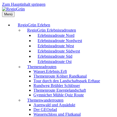
Zum Hauptinhalt springen
Menü
RegioGrün Erleben
RegioGrün Erlebnisradrouten
Erlebnisradroute Nord
Erlebnisradroute Nordwest
Erlebnisradroute West
Erlebnisradroute Südwest
Erlebnisradroute Süd
Erlebnisradroute Ost
Themenradrouten
Wasser.Erlebnis.Erft
Themenroute Kölner Randkanal
Tour durch den Landschaftspark Erftaue
Rundweg Brühler Schlösser
Themenroute Energielandschaft
Gymnicher Mühle Quiz Route
Themenwanderrouten
Auenwald und Aquädukt
Der GEOpfad
Wasserschloss und Flutkanal