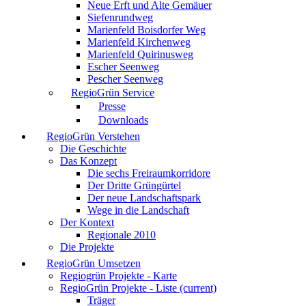
Neue Erft und Alte Gemäuer
Siefenrundweg
Marienfeld Boisdorfer Weg
Marienfeld Kirchenweg
Marienfeld Quirinusweg
Escher Seenweg
Pescher Seenweg
RegioGrün Service
Presse
Downloads
RegioGrün Verstehen
Die Geschichte
Das Konzept
Die sechs Freiraumkorridore
Der Dritte Grüngürtel
Der neue Landschaftspark
Wege in die Landschaft
Der Kontext
Regionale 2010
Die Projekte
RegioGrün Umsetzen
Regiogrün Projekte - Karte
RegioGrün Projekte - Liste
(current)
Träger