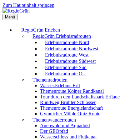
Zum Hauptinhalt springen
Menü
RegioGrün Erleben
RegioGrün Erlebnisradrouten
Erlebnisradroute Nord
Erlebnisradroute Nordwest
Erlebnisradroute West
Erlebnisradroute Südwest
Erlebnisradroute Süd
Erlebnisradroute Ost
Themenradrouten
Wasser.Erlebnis.Erft
Themenroute Kölner Randkanal
Tour durch den Landschaftspark Erftaue
Rundweg Brühler Schlösser
Themenroute Energielandschaft
Gymnicher Mühle Quiz Route
Themenwanderrouten
Auenwald und Aquädukt
Der GEOpfad
Wasserschloss und Flutkanal