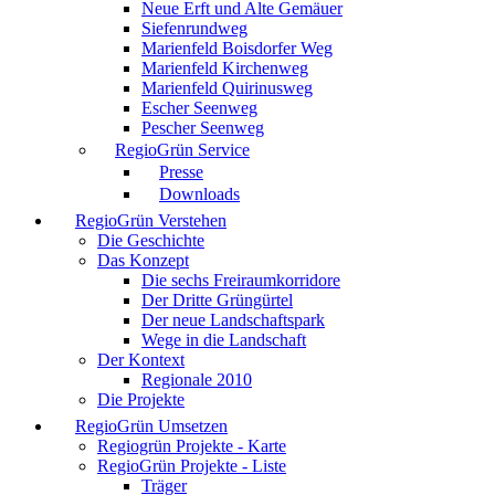
Neue Erft und Alte Gemäuer
Siefenrundweg
Marienfeld Boisdorfer Weg
Marienfeld Kirchenweg
Marienfeld Quirinusweg
Escher Seenweg
Pescher Seenweg
RegioGrün Service
Presse
Downloads
RegioGrün Verstehen
Die Geschichte
Das Konzept
Die sechs Freiraumkorridore
Der Dritte Grüngürtel
Der neue Landschaftspark
Wege in die Landschaft
Der Kontext
Regionale 2010
Die Projekte
RegioGrün Umsetzen
Regiogrün Projekte - Karte
RegioGrün Projekte - Liste
Träger