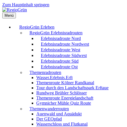
Zum Hauptinhalt springen
Menü
RegioGrün Erleben
RegioGrün Erlebnisradrouten
Erlebnisradroute Nord
Erlebnisradroute Nordwest
Erlebnisradroute West
Erlebnisradroute Südwest
Erlebnisradroute Süd
Erlebnisradroute Ost
Themenradrouten
Wasser.Erlebnis.Erft
Themenroute Kölner Randkanal
Tour durch den Landschaftspark Erftaue
Rundweg Brühler Schlösser
Themenroute Energielandschaft
Gymnicher Mühle Quiz Route
Themenwanderrouten
Auenwald und Aquädukt
Der GEOpfad
Wasserschloss und Flutkanal