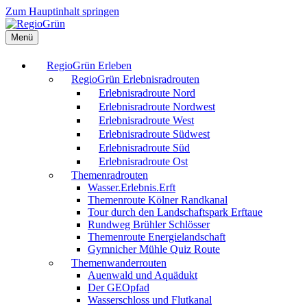
Zum Hauptinhalt springen
Menü
RegioGrün Erleben
RegioGrün Erlebnisradrouten
Erlebnisradroute Nord
Erlebnisradroute Nordwest
Erlebnisradroute West
Erlebnisradroute Südwest
Erlebnisradroute Süd
Erlebnisradroute Ost
Themenradrouten
Wasser.Erlebnis.Erft
Themenroute Kölner Randkanal
Tour durch den Landschaftspark Erftaue
Rundweg Brühler Schlösser
Themenroute Energielandschaft
Gymnicher Mühle Quiz Route
Themenwanderrouten
Auenwald und Aquädukt
Der GEOpfad
Wasserschloss und Flutkanal