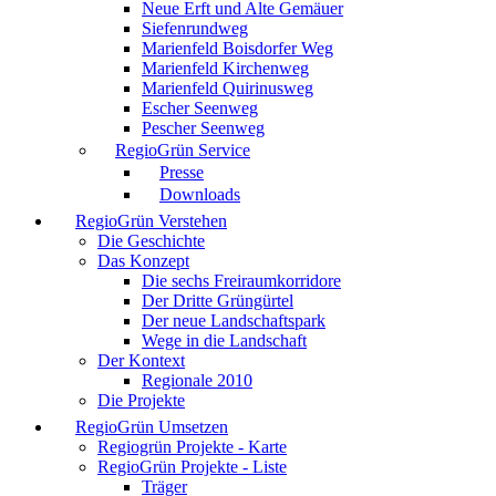
Neue Erft und Alte Gemäuer
Siefenrundweg
Marienfeld Boisdorfer Weg
Marienfeld Kirchenweg
Marienfeld Quirinusweg
Escher Seenweg
Pescher Seenweg
RegioGrün Service
Presse
Downloads
RegioGrün Verstehen
Die Geschichte
Das Konzept
Die sechs Freiraumkorridore
Der Dritte Grüngürtel
Der neue Landschaftspark
Wege in die Landschaft
Der Kontext
Regionale 2010
Die Projekte
RegioGrün Umsetzen
Regiogrün Projekte - Karte
RegioGrün Projekte - Liste
Träger