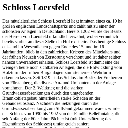
Schloss Loersfeld
Das mittelalterliche Schloss Loersfeld liegt inmitten eines ca. 10 ha
großen englischen Landschaftsparks und zählt mit zu einer der
schönsten Anlagen in Deutschland. Bereits 1262 wurde der Besitz
der Herren von Loersfeld urkundlich erwähnt, wobei vermutlich
bereits vorher an dieser Stelle ein Hof existierte. Das heutige Schloss
entstand im Wesentlichen gegen Ende des 15. und im 16.
Jahrhundert, blieb in den zahlreichen Kriegen des Mittelalters und
der frühen Neuzeit von Zerstörung verschont und ist daher seither
nahezu unverändert erhalten. Schloss Loersfeld ist damit eine der
wenigen heute noch sichtbaren Anlagen, die die Entwicklung vom
Holzturm der frühen Burganlagen zum steinernen Wehrturm
erkennen lassen. Seit 1819 ist das Schloss im Besitz der Freiherren
von Fürstenberg, die diverse An- und Umbauten an der Anlage
vornahmen. Der 2. Weltkrieg und die starken
Grundwasserabsenkungen durch den umgebenden
Braunkohletagebau hinterließen starke Schäden an der
Gebäudesubstanz. Nachdem die Setzungen durch die
Grundwasserabsenkung zum Stillstand gekommen waren, wurde
das Schloss von 1990 bis 1992 von der Familie Bellefontaine, die
seit Anfang der 60er Jahre Pächter ist (mit Unterstützung des
Eigentümers des Schlosses) umfangreich saniert.