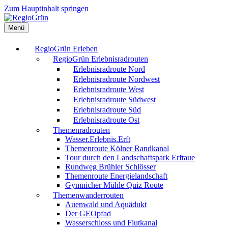
Zum Hauptinhalt springen
Menü
RegioGrün Erleben
RegioGrün Erlebnisradrouten
Erlebnisradroute Nord
Erlebnisradroute Nordwest
Erlebnisradroute West
Erlebnisradroute Südwest
Erlebnisradroute Süd
Erlebnisradroute Ost
Themenradrouten
Wasser.Erlebnis.Erft
Themenroute Kölner Randkanal
Tour durch den Landschaftspark Erftaue
Rundweg Brühler Schlösser
Themenroute Energielandschaft
Gymnicher Mühle Quiz Route
Themenwanderrouten
Auenwald und Aquädukt
Der GEOpfad
Wasserschloss und Flutkanal