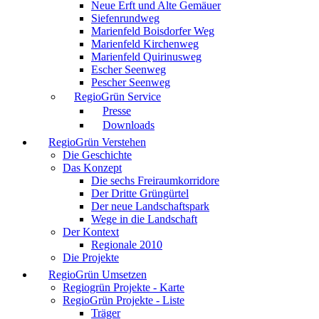
Neue Erft und Alte Gemäuer
Siefenrundweg
Marienfeld Boisdorfer Weg
Marienfeld Kirchenweg
Marienfeld Quirinusweg
Escher Seenweg
Pescher Seenweg
RegioGrün Service
Presse
Downloads
RegioGrün Verstehen
Die Geschichte
Das Konzept
Die sechs Freiraumkorridore
Der Dritte Grüngürtel
Der neue Landschaftspark
Wege in die Landschaft
Der Kontext
Regionale 2010
Die Projekte
RegioGrün Umsetzen
Regiogrün Projekte - Karte
RegioGrün Projekte - Liste
Träger