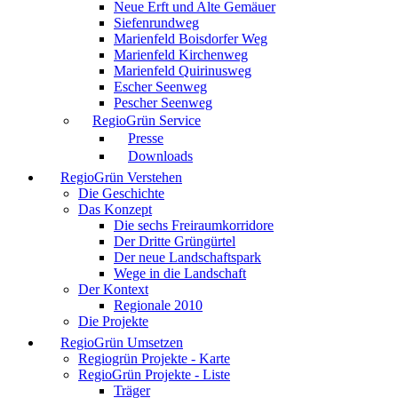
Neue Erft und Alte Gemäuer
Siefenrundweg
Marienfeld Boisdorfer Weg
Marienfeld Kirchenweg
Marienfeld Quirinusweg
Escher Seenweg
Pescher Seenweg
RegioGrün Service
Presse
Downloads
RegioGrün Verstehen
Die Geschichte
Das Konzept
Die sechs Freiraumkorridore
Der Dritte Grüngürtel
Der neue Landschaftspark
Wege in die Landschaft
Der Kontext
Regionale 2010
Die Projekte
RegioGrün Umsetzen
Regiogrün Projekte - Karte
RegioGrün Projekte - Liste
Träger