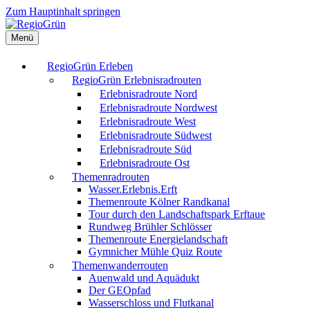
Zum Hauptinhalt springen
Menü
RegioGrün Erleben
RegioGrün Erlebnisradrouten
Erlebnisradroute Nord
Erlebnisradroute Nordwest
Erlebnisradroute West
Erlebnisradroute Südwest
Erlebnisradroute Süd
Erlebnisradroute Ost
Themenradrouten
Wasser.Erlebnis.Erft
Themenroute Kölner Randkanal
Tour durch den Landschaftspark Erftaue
Rundweg Brühler Schlösser
Themenroute Energielandschaft
Gymnicher Mühle Quiz Route
Themenwanderrouten
Auenwald und Aquädukt
Der GEOpfad
Wasserschloss und Flutkanal