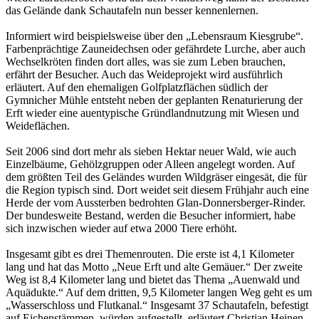
das Gelände dank Schautafeln nun besser kennenlernen.
Informiert wird beispielsweise über den „Lebensraum Kiesgrube“.
Farbenprächtige Zauneidechsen oder gefährdete Lurche, aber auch
Wechselkröten finden dort alles, was sie zum Leben brauchen,
erfährt der Besucher. Auch das Weideprojekt wird ausführlich
erläutert. Auf den ehemaligen Golfplatzflächen südlich der
Gymnicher Mühle entsteht neben der geplanten Renaturierung der
Erft wieder eine auentypische Gründlandnutzung mit Wiesen und
Weideflächen.
Seit 2006 sind dort mehr als sieben Hektar neuer Wald, wie auch
Einzelbäume, Gehölzgruppen oder Alleen angelegt worden. Auf
dem größten Teil des Geländes wurden Wildgräser eingesät, die für
die Region typisch sind. Dort weidet seit diesem Frühjahr auch eine
Herde der vom Aussterben bedrohten Glan-Donnersberger-Rinder.
Der bundesweite Bestand, werden die Besucher informiert, habe
sich inzwischen wieder auf etwa 2000 Tiere erhöht.
Insgesamt gibt es drei Themenrouten. Die erste ist 4,1 Kilometer
lang und hat das Motto „Neue Erft und alte Gemäuer.“ Der zweite
Weg ist 8,4 Kilometer lang und bietet das Thema „Auenwald und
Aquädukte.“ Auf dem dritten, 9,5 Kilometer langen Weg geht es um
„Wasserschloss und Flutkanal.“ Insgesamt 37 Schautafeln, befestigt
auf Eichenstämmen, würden aufgestellt, erläutert Christian Heinen,