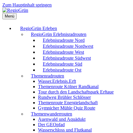
Zum Hauptinhalt springen
Menü
RegioGrün Erleben
RegioGrün Erlebnisradrouten
Erlebnisradroute Nord
Erlebnisradroute Nordwest
Erlebnisradroute West
Erlebnisradroute Südwest
Erlebnisradroute Süd
Erlebnisradroute Ost
Themenradrouten
Wasser.Erlebnis.Erft
Themenroute Kölner Randkanal
Tour durch den Landschaftspark Erftaue
Rundweg Brühler Schlösser
Themenroute Energielandschaft
Gymnicher Mühle Quiz Route
Themenwanderrouten
Auenwald und Aquädukt
Der GEOpfad
Wasserschloss und Flutkanal