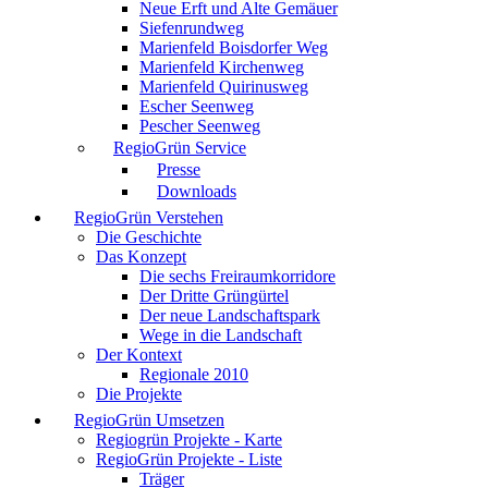
Neue Erft und Alte Gemäuer
Siefenrundweg
Marienfeld Boisdorfer Weg
Marienfeld Kirchenweg
Marienfeld Quirinusweg
Escher Seenweg
Pescher Seenweg
RegioGrün Service
Presse
Downloads
RegioGrün Verstehen
Die Geschichte
Das Konzept
Die sechs Freiraumkorridore
Der Dritte Grüngürtel
Der neue Landschaftspark
Wege in die Landschaft
Der Kontext
Regionale 2010
Die Projekte
RegioGrün Umsetzen
Regiogrün Projekte - Karte
RegioGrün Projekte - Liste
Träger