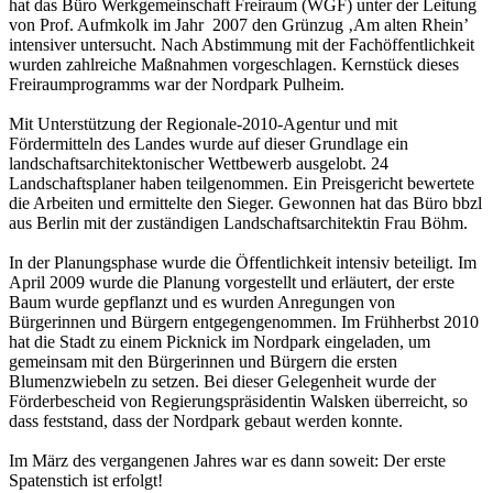
hat das Büro Werkgemeinschaft Freiraum (WGF) unter der Leitung
von Prof. Aufmkolk im Jahr 2007 den Grünzug ‚Am alten Rhein’
intensiver untersucht. Nach Abstimmung mit der Fachöffentlichkeit
wurden zahlreiche Maßnahmen vorgeschlagen. Kernstück dieses
Freiraumprogramms war der Nordpark Pulheim.
Mit Unterstützung der Regionale-2010-Agentur und mit
Fördermitteln des Landes wurde auf dieser Grundlage ein
landschaftsarchitektonischer Wettbewerb ausgelobt. 24
Landschaftsplaner haben teilgenommen. Ein Preisgericht bewertete
die Arbeiten und ermittelte den Sieger. Gewonnen hat das Büro bbzl
aus Berlin mit der zuständigen Landschaftsarchitektin Frau Böhm.
In der Planungsphase wurde die Öffentlichkeit intensiv beteiligt. Im
April 2009 wurde die Planung vorgestellt und erläutert, der erste
Baum wurde gepflanzt und es wurden Anregungen von
Bürgerinnen und Bürgern entgegengenommen. Im Frühherbst 2010
hat die Stadt zu einem Picknick im Nordpark eingeladen, um
gemeinsam mit den Bürgerinnen und Bürgern die ersten
Blumenzwiebeln zu setzen. Bei dieser Gelegenheit wurde der
Förderbescheid von Regierungspräsidentin Walsken überreicht, so
dass feststand, dass der Nordpark gebaut werden konnte.
Im März des vergangenen Jahres war es dann soweit: Der erste
Spatenstich ist erfolgt!