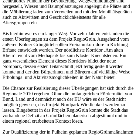
Zentralortes Pulheim der Bevölkerung. Wegeverbindungen sind
hergestellt, Wiesen und Baumpflanzungen angelegt; die Plätze und
die Möblierung laden zum Verweilen und mit den Mobilitätsgeräten
auch zu Aktivitäten und Geschicklichkeitstests für alle
Altersgruppen ein.
Bis hierhin war es ein langer Weg. Vor zehn Jahren entstanden die
ersten Überlegungen zu dem Projekt RegioGrün. Ausgehend vom
äußeren Kölner Grüngürtel sollten Freiraumkorridore in Richtung
Erftaue entwickelt werden. Der nördlichste Korridor ‚Am alten
Rhein’ reicht vom Mediapark bis zum Kloster Knechtsteden. Ein
ganz wesentliches Element dieses Korridors bildet der neue
Nordpark, dessen erster Teilabschnitt jetzt fertig gestellt werden
konnte und der den Bürgerinnen und Bürgern auf vielfältige Weise
Erholungs- und Aktivitätsmöglichkeiten in der Natur bietet.
Die Chance zur Realisierung dieser Überlegungen hat sich durch die
Regionale 2010 ergeben. Ohne die umfangreichen Fördermittel von
Bund, Land und demnächst auch der EU wäre es der Stadt nicht
möglich gewesen, das Projekt Nordpark Wirklichkeit werden zu
lassen. Eingebettet in das Projekt RegioGrün konnte die Stadt das
vorhandene Defizit an Grünflächen planerisch abgestimmt und in
einem regional erarbeiteten Kontext lösen.
Zur Qualifizierung der in Pulheim geplanten RegioGrünmaßnahmen