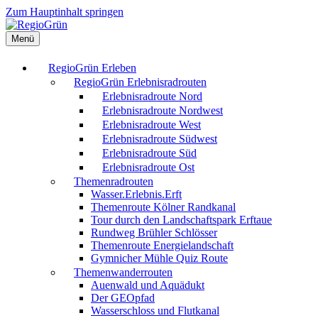
Zum Hauptinhalt springen
Menü
RegioGrün Erleben
RegioGrün Erlebnisradrouten
Erlebnisradroute Nord
Erlebnisradroute Nordwest
Erlebnisradroute West
Erlebnisradroute Südwest
Erlebnisradroute Süd
Erlebnisradroute Ost
Themenradrouten
Wasser.Erlebnis.Erft
Themenroute Kölner Randkanal
Tour durch den Landschaftspark Erftaue
Rundweg Brühler Schlösser
Themenroute Energielandschaft
Gymnicher Mühle Quiz Route
Themenwanderrouten
Auenwald und Aquädukt
Der GEOpfad
Wasserschloss und Flutkanal