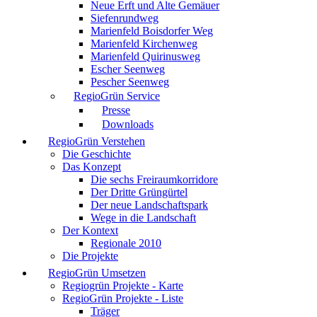
Neue Erft und Alte Gemäuer
Siefenrundweg
Marienfeld Boisdorfer Weg
Marienfeld Kirchenweg
Marienfeld Quirinusweg
Escher Seenweg
Pescher Seenweg
RegioGrün Service
Presse
Downloads
RegioGrün Verstehen
Die Geschichte
Das Konzept
Die sechs Freiraumkorridore
Der Dritte Grüngürtel
Der neue Landschaftspark
Wege in die Landschaft
Der Kontext
Regionale 2010
Die Projekte
RegioGrün Umsetzen
Regiogrün Projekte - Karte
RegioGrün Projekte - Liste
Träger