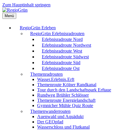
Zum Hauptinhalt springen
Menü
RegioGrün Erleben
RegioGrün Erlebnisradrouten
Erlebnisradroute Nord
Erlebnisradroute Nordwest
Erlebnisradroute West
Erlebnisradroute Südwest
Erlebnisradroute Süd
Erlebnisradroute Ost
Themenradrouten
Wasser.Erlebnis.Erft
Themenroute Kölner Randkanal
Tour durch den Landschaftspark Erftaue
Rundweg Brühler Schlösser
Themenroute Energielandschaft
Gymnicher Mühle Quiz Route
Themenwanderrouten
Auenwald und Aquädukt
Der GEOpfad
Wasserschloss und Flutkanal